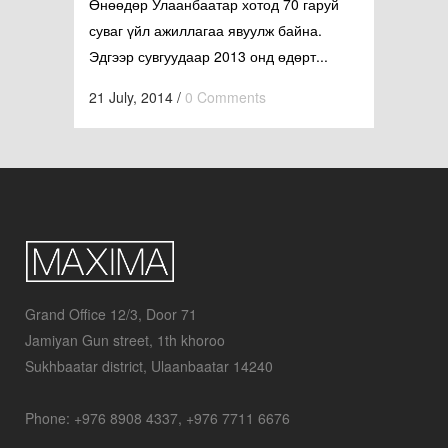
Өнөөдөр Улаанбаатар хотод 70 гаруй
суваг үйл ажиллагаа явуулж байна.
Эдгээр сувгуудаар 2013 онд өдөрт...
21 July, 2014
/
0 Comments
Grand Office 12/3, Door 71
Jamiyan Gun street, 1th khoroo
Sukhbaatar district, Ulaanbaatar 14240
Phone: +976 8908 4337, +976 7711 6676