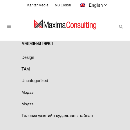
English
Kantar Media
TNS Global
МЭДЭЭНИЙ ТӨРӨЛ
ЗАР СУРТАЛЧИЛГАА TAG
Design
TAM
Uncategorized
Мэдээ
Мэдээ
Телевиз үзэлтийн судалгааны тайлан