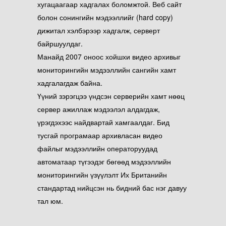
хугацаагаар хадгалах боломжтой. Веб сайт
болон сонингийн мэдээллийг (hard copy)
дижитал хэлбэрээр хадгалж, серверт
байршуулдаг.
Манайд 2007 оноос хойшхи видео архивыг
мониторингийн мэдээллийн сангийн хамт
хадгалагдаж байна.
Үүний зэрэгцээ үндсэн серверийн хамт нөөц
сервер ажиллаж мэдээлэл алдагдаж,
үрэгдэхээс найдвартай хамгаалдаг. Бид
тусгай програмаар архивласан видео
файлыг мэдээллийн операторуудад
автоматаар түгээдэг бөгөөд мэдээллийн
мониторингийн үзүүлэлт Их Британийн
стандартад нийцсэн нь бидний бас нэг давуу
тал юм.