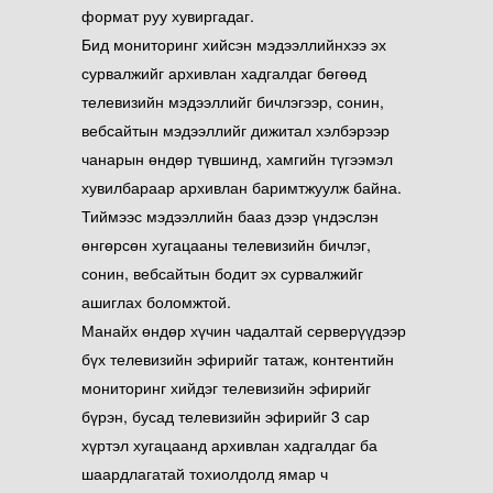
формат руу хувиргадаг.
Бид мониторинг хийсэн мэдээллийнхээ эх
сурвалжийг архивлан хадгалдаг бөгөөд
телевизийн мэдээллийг бичлэгээр, сонин,
вебсайтын мэдээллийг дижитал хэлбэрээр
чанарын өндөр түвшинд, хамгийн түгээмэл
хувилбараар архивлан баримтжуулж байна.
Тиймээс мэдээллийн бааз дээр үндэслэн
өнгөрсөн хугацааны телевизийн бичлэг,
сонин, вебсайтын бодит эх сурвалжийг
ашиглах боломжтой.
Манайх өндөр хүчин чадалтай серверүүдээр
бүх телевизийн эфирийг татаж, контентийн
мониторинг хийдэг телевизийн эфирийг
бүрэн, бусад телевизийн эфирийг 3 сар
хүртэл хугацаанд архивлан хадгалдаг ба
шаардлагатай тохиолдолд ямар ч