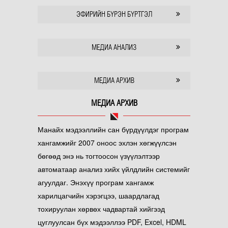
ЭФИРИЙН БҮРЭН БҮРТГЭЛ
МЕДИА АНАЛИЗ
МЕДИА АРХИВ
МЕДИА АРХИВ
Манайх мэдээллийн сан бүрдүүлдэг програм
хангамжийг 2007 оноос эхлэн хөгжүүлсэн
бөгөөд энэ нь тогтоосон үзүүлэлтээр
автоматаар анализ хийх үйлдлийн системийг
агуулдаг. Энэхүү програм хангамж
харилцагчийн хэрэгцээ, шаардлагад
тохируулан хөрвөх чадвартай хийгээд
цуглуулсан бүх мэдээллээ PDF, Excel, HDML