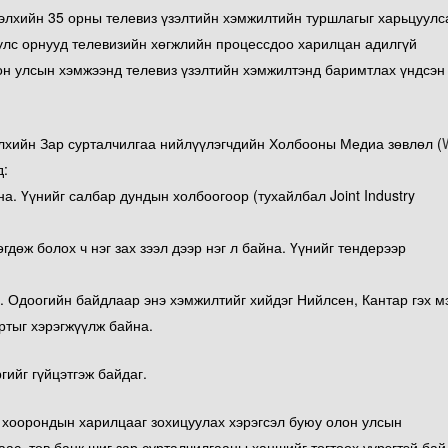
лхийн 35 орны телевиз үзэлтийн хэмжилтийн туршлагыг харьцуулс
улс орнууд телевизийн хөгжлийн процессдоо харилцан адилгүй
он улсын хэмжээнд телевиз үзэлтийн хэмжилтэнд баримтлах үндсэн
элхийн Зар сурталчилгаа нийлүүлэгчдийн Холбооны Медиа зөвлөл (
д:
на. Үүнийг салбар дундын холбоогоор (тухайлбал Joint Industry
дөж болох ч нэг зах зээл дээр нэг л байна. Үүнийг тендерээр
. Одоогийн байдлаар энэ хэмжилтийг хийдэг Нийлсен, Кантар гэх м
ртыг хэрэгжүүлж байна.
гийг гүйцэтгэж байдаг.
 хоорондын харилцааг зохицуулах хэрэгсэл буюу олон улсын
ас, төв банк шиг зар сурталчилгааны ханшийг тогтоох үүрэгтэй бай