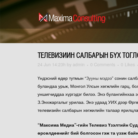
СОЦИОЛОГИЙН СУДАЛГАА
ТЕЛЕВИЗИЙН САЛБАРЫН БҮХ ТОГЛ
ЗАХ ЗЭЭЛИЙН СУДАЛГАА
24 Jun
14:23h
by
admin
0 Comments
0
Likes
СУДАЛГААНЫ АРГА ЗҮЙ
СУДАЛГААНЫ БАГ
Үндэсний өдөр тутмын “
Зууны мэдээ
” сонин салб
буландаа урьж, Монгол Улсын хөгжлийн гарц, б
уншигчиддаа хүргэдэг билээ. Энэ булангийнхаа 
З.Энхжаргалыг урилаа. Энэ удаад УИХ дээр Өргө
телевизийн салбарын хөгжилийн талаар ярилцла
“Максима Медиа”-гийн Телевиз Үзэлтийн Суд
өрсөлдөөнийг бий болгосон гэж та үзэж бай