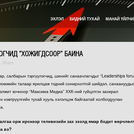
ЭХЛЭЛ
БИДНИЙ ТУХАЙ
МАНАЙ ҮЙЛЧИ
МЕДИА МОНИТОРИНГ
СОШИАЛ П
ОГЧИД “ХОЖИГДСООР” БАЙНА
ЗАР СУРТАЛЧИЛГААНЫ МОНИТОРИНГ
СОШИАЛ МЕ
Share
КОНТЕНТ МОНИТОРИНГИЙН ҮЙЛЧИЛГЭЭ
ТЕЛЕВИЗИЙН ЭФИРИЙН БҮРЭН БҮРТГЭЛ
ар, салбарын тэргүүлэгчид, шинийг санаачлагчдыг “Leaderships for
оломжийн талаар ярилцаж тэдний сонирхолтой шийдэл, санаанууды
МЕДИА АРХИВ
ээлжит зочноор “Максима Медиа” ХХК-ний гүйцэтгэх захирал
МЕДИА АНАЛИЗ
н нэвтрүүлгийн тухай хууль хэлэлцэж байгаатай холбогдуулан
а.
алгаа орж ирснээр телевизийн зах зээлд ямар бодит өөрчлөлт
на вэ?