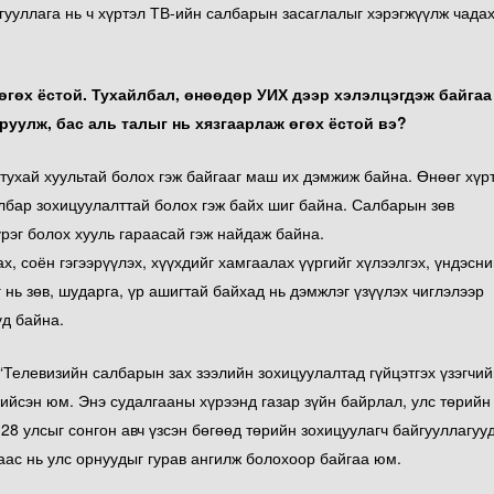
гууллага нь ч хүртэл ТВ-ийн салбарын засаглалыг хэрэгжүүлж чадах
өгөх ёстой. Тухайлбал, өнөөдөр УИХ дээр хэлэлцэгдэж байгаа
уулж, бас аль талыг нь хязгаарлаж өгөх ёстой вэ?
 тухай хуультай болох гэж байгааг маш их дэмжиж байна. Өнөөг хүр
албар зохицуулалттай болох гэж байх шиг байна. Салбарын зөв
рэг болох хууль гараасай гэж найдаж байна.
х, соён гэгээрүүлэх, хүүхдийг хамгаалах үүргийг хүлээлгэх, үндэсн
 нь зөв, шударга, үр ашигтай байхад нь дэмжлэг үзүүлэх чиглэлээр
уд байна.
елевизийн салбарын зах зээлийн зохицуулалтад гүйцэтгэх үзэгчий
 хийсэн юм. Энэ судалгааны хүрээнд газар зүйн байрлал, улс төрийн
 28 улсыг сонгон авч үзсэн бөгөөд төрийн зохицуулагч байгууллагуу
аас нь улс орнуудыг гурав ангилж болохоор байгаа юм.