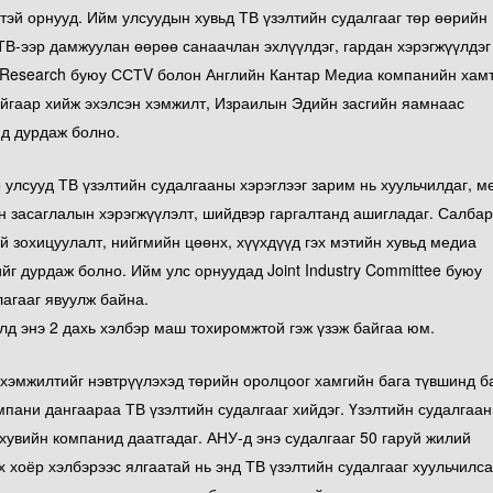
чтэй орнууд. Ийм улсуудын хувьд ТВ үзэлтийн судалгааг төр өөрийн
ТВ-ээр дамжуулан өөрөө санаачлан эхлүүлдэг, гардан хэрэгжүүлдэг
 Research буюу ССТV болон Английн Кантар Медиа компанийн хам
айгаар хийж эхэлсэн хэмжилт, Израилын Эдийн засгийн яамнаас
нд дурдаж болно.
р улсууд ТВ үзэлтийн судалгааны хэрэглээг зарим нь хуульчилдаг, м
ын засаглалын хэрэгжүүлэлт, шийдвэр гаргалтанд ашигладаг. Салба
 зохицуулалт, нийгмийн цөөнх, хүүхдүүд гэх мэтийн хувьд медиа
ийг дурдаж болно. Ийм улс орнуудад Joint Industry Committee буюу
агааг явуулж байна.
 энэ 2 дахь хэлбэр маш тохиромжтой гэж үзэж байгаа юм.
 хэмжилтийг нэвтрүүлэхэд төрийн оролцоог хамгийн бага түвшинд б
мпани дангаараа ТВ үзэлтийн судалгааг хийдэг. Үзэлтийн судалгаа
хувийн компанид даатгадаг. АНУ-д энэ судалгааг 50 гаруй жилий
хоёр хэлбэрээс ялгаатай нь энд ТВ үзэлтийн судалгааг хуульчилса