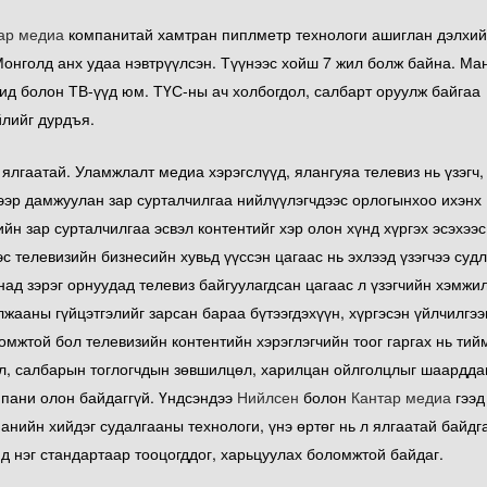
ар медиа
компанитай хамтран пиплметр технологи ашиглан дэлхи
Монголд анх удаа нэвтрүүлсэн. Түүнээс хойш 7 жил болж байна. Ма
чид болон ТВ-үүд юм. ТҮС-ны ач холбогдол, салбарт оруулж байгаа
йлийг дурдъя.
лгаатай. Уламжлалт медиа хэрэгслүүд, ялангуяа телевиз нь үзэгч,
гээр дамжуулан зар сурталчилгаа нийлүүлэгчдээс орлогынхоо ихэнх
ийн зар сурталчилгаа эсвэл контентийг хэр олон хүнд хүргэх эсэхээс
с телевизийн бизнесийн хувьд үүссэн цагаас нь эхлээд үзэгчээ судл
над зэрэг орнуудад телевиз байгуулагдсан цагаас л үзэгчийн хэмжи
лжааны гүйцэтгэлийг зарсан бараа бүтээгдэхүүн, хүргэсэн үйлчилгэ
омжтой бол телевизийн контентийн хэрэглэгчийн тоог гаргах нь тий
л, салбарын тоглогчдын зөвшилцөл, харилцан ойлголцлыг шаарддаг
мпани олон байдаггүй. Үндсэндээ
Нийлсен
болон
Кантар медиа
гээд
панийн хийдэг судалгааны технологи, үнэ өртөг нь л ялгаатай байдг
д нэг стандартаар тооцогддог, харьцуулах боломжтой байдаг.