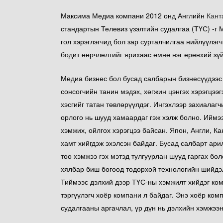
Максима Медиа компани 2012 онд Английн
Кант
стандартын Телевиз үзэлтийн судалгаа (ТҮС) -г 
гол хэрэглэгчид бол зар сурталчилгаа нийлүүлэг
бодит өөрчлөлтийг ярихаас өмнө нэг ерөнхий зү
Медиа бизнес бол бусад салбарын бизнесүүдээс я
сонсогчийн танин мэдэх, хөгжин цэнгэх хэрэгцээ
хэсгийг татан төвлөрүүлдэг. Ингэхлээр захиалагч
орлого нь шууд хамаардаг гэж хэлж болно. Иймээ
хэмжих, ойлгох хэрэгцээ байсан. Япон, Англи, Ка
хамт хийгдэж эхэлсэн байдаг. Бусад салбарт ари
тоо хэмжээ гэх мэтэд тулгуурлан шууд гаргах бол
хялбар биш бөгөөд тодорхой технологийн шийдэ
Тиймээс дэлхий дээр ТҮС-ны хэмжилт хийдэг ко
тэргүүлэгч хоёр компани л байдаг. Энэ хоёр ком
судалгааны аргачлал, үр дүн нь дэлхийн хэмжээн