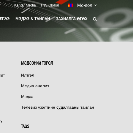
Монгол
Kantar Media
TNS Global
ЛГЭЭ
МЭДЭЭ & ТАЙЛАН
ЗАХИАЛГА ӨГӨХ
ЛАТФОРМ МОНИТОРИНГ
ДИА МАРКЕТИНГ
МЭДЭЭНИЙ ТӨРӨЛ
Илтгэл
um”
г
Медиа анализ
Мэдээ
Телевиз үзэлтийн судалгааны тайлан
,
TAGS