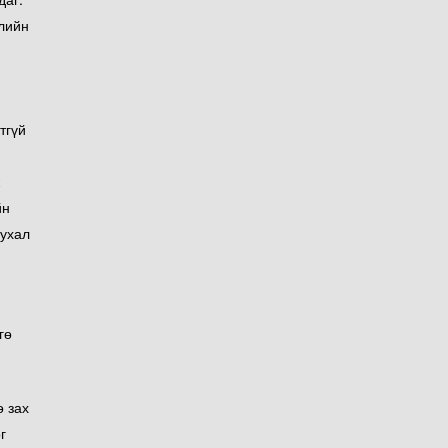
элийн
тгүй
йн
чухал
гө
ө зах
г