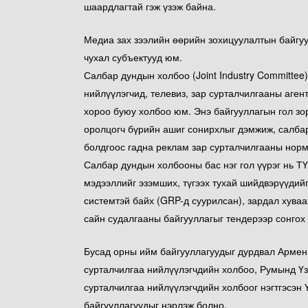
шаардлагтай гэж үзэж байна.
Медиа зах зээлийн өөрийн зохицуулалтын байгуу
чухал субъектууд юм.
Салбар дундын холбоо (Joint Industry Committee
нийлүүлэгчид, телевиз, зар сурталчилгааны аген
хороо буюу холбоо юм. Энэ байгууллагын гол з
оролцогч бүрийн ашиг сонирхлыг дэмжиж, салбар
болдгоос гадна реклам зар сурталчилгааны норм
Салбар дундын холбооны бас нэг гол үүрэг нь Т
мэдээллийг эзэмших, түгээх тухай шийдвэрүүдийг
системтэй байх (GRP-д суурилсан), зардал хуваа
сайн судалгааны байгууллагыг тендерээр сонгох
Бусад орны ийм байгууллагуудыг дурдвал Армен
сурталчилгаа нийлүүлэгчдийн холбоо, Румынд Үз
сурталчилгаа нийлүүлэгчдийн холбоог нэгтгэсэн 
байгууллагуудыг нэрлэж болно.