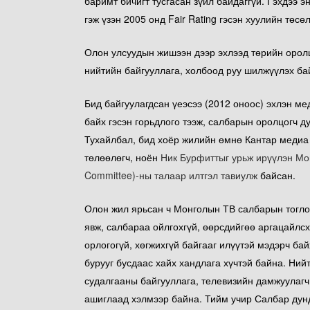
баримт бичигт тусгасан зүйл байдаггүй. Гэхдээ 
гэж үзэн 2005 онд Fair Rating гэсэн хуулийн төс
Олон улсуудын жишээн дээр эхлээд төрийн оролц
нийтийн байгууллага, холбоод руу шилжүүлэх ба
Бид байгуулагдсан үеэсээ (2012 оноос) эхлэн ме
байх гэсэн горьдлого тээж, салбарын оролцогч д
Тухайлбал, бид хоёр жилийн өмнө Кантар медиа
төлөөлөгч, ноён
Ник Бурфиттыг урьж ирүүлэн Мон
Committee)-ны талаар илтгэл тавиулж
байсан.
Олон жил ярьсан ч Монголын ТВ салбарын тоглог
явж, салбараа ойлгохгүй, өөрсдийгөө аргацайлсх
орлогогүй, хөгжихгүй байгааг илүүтэй мэдэрч ба
бурууг бусдаас хайх хандлага хүчтэй байна. Ний
судалгааны байгууллага, телевизийн дамжуулагч 
ашиглаад хэлмээр байна. Тийм учир Салбар дунд