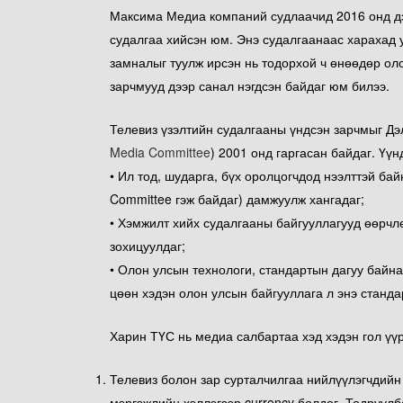
Максима Медиа компаний судлаачид 2016 онд дэ
судалгаа хийсэн юм. Энэ судалгаанаас харахад 
замналыг туулж ирсэн нь тодорхой ч өнөөдөр ол
зарчмууд дээр санал нэгдсэн байдаг юм билээ.
Телевиз үзэлтийн судалгааны үндсэн зарчмыг Д
Media Committee
) 2001 онд гаргасан байдаг. Үүн
• Ил тод, шударга, бүх оролцогчдод нээлттэй бай
Committee гэж байдаг) дамжуулж хангадаг;
• Хэмжилт хийх судалгааны байгууллагууд өөрчлөг
зохицуулдаг;
• Олон улсын технологи, стандартын дагуу байна
цөөн хэдэн олон улсын байгууллага л энэ станда
Харин ТҮС нь медиа салбартаа хэд хэдэн гол үүр
Телевиз болон зар сурталчилгаа нийлүүлэгчдийн
мэргэжлийн хэллэгээр currency болдог. Тодруулба