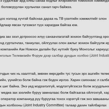
энэ судалгааг ард олны санаа бодлыг илэрхийлэх томоохон хэмжигдэ
өл боловсруулан хуульчлах санал гарч байжээ.
оо нэлээд хүчтэй байснаа дараа нь ТВ үзэлтийн хэмжилтийг олон
йдлаар явсан түгээмэл түүх харагдаж байгаа юм.
диа зах зээл дотроосоо илүү санаачлагатай зохион байгуултанд оро
унд сурталчлах, таниулах, ойлгуулах олон ажлыг зохион байгуулж и
 компанийн Ази Номхон далайн бүс нутгийг буюу Монголыг хариуц
голын Телевизийн Форум дээр салбар дундын холбоо (Joint Indust
чдын чих нь хаалттай, зөвхөн өөрсдийн тус тусын эрх ашгийн төлө
ийн, үүнийгээ болж байна гэж бодон ирлээ. Харин саяхнаас л салб
йх шиг байна. Энэ үед мэдээлэлгүй, мэдлэггүйгээсээ болж асуудлын
т медиа зах зээлийн буруу замналаас болж байгаагаа ойлгохгүй, ха
оператор компаниуд руу буруугаа тохох хэрэггүй гэж энэ завшааны
ын холбооны (Joint Industry Committee) талаар дахин тайлбарлах