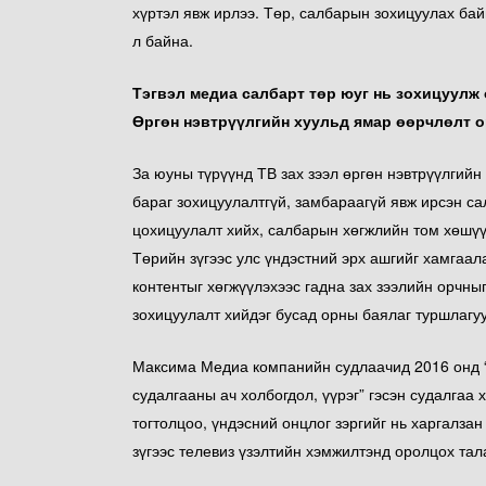
хүртэл явж ирлээ. Төр, салбарын зохицуулах бай
л байна.
Тэгвэл медиа салбарт төр юуг нь зохицуулж 
Өргөн нэвтрүүлгийн хуульд ямар өөрчлөлт ор
За юуны түрүүнд ТВ зах зээл өргөн нэвтрүүлгийн
бараг зохицуулалтгүй, замбараагүй явж ирсэн с
цохицуулалт хийх, салбарын хөгжлийн том хөшүү
Төрийн зүгээс улс үндэстний эрх ашгийг хамгаала
контентыг хөгжүүлэхээс гадна зах зээлийн орчныг
зохицуулалт хийдэг бусад орны баялаг туршлагу
Максима Медиа компанийн судлаачид 2016 онд “Т
судалгааны ач холбогдол, үүрэг” гэсэн судалгаа
тогтолцоо, үндэсний онцлог зэргийг нь харгалзан
зүгээс телевиз үзэлтийн хэмжилтэнд оролцох тал