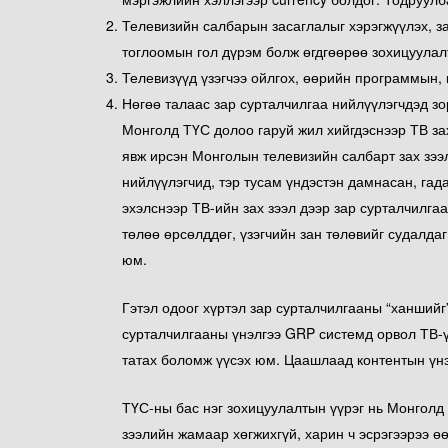
Телевизийн салбарын засаглалыг хэрэгжүүлэх, за
тоглоомын гол дүрэм болж өгдгөөрөө зохицуулалт
Телевизүүд үзэгчээ ойлгох, өөрийн программын, 
Нөгөө талаас зар сурталчилгаа нийлүүлэгчдэд з
Монголд ТҮС долоо гаруй жил хийгдэснээр ТВ зах
явж ирсэн Монголын телевизийн салбарт зах зээ
нийлүүлэгчид, тэр тусам үндэстэн дамнасан, га
эхэлснээр ТВ-ийн зах зээл дээр зар сурталчилга
төлөө өрсөлддөг, үзэгчийн зан төлөвийг судалда
юм.
Гэтэл одоог хүртэл зар сурталчилгааны “ханшийг”
сурталчилгааны үнэлгээ GRP системд орвол ТВ-үү
татах боломж үүсэх юм. Цаашлаад контентын үн
ТҮС-ны бас нэг зохицуулалтын үүрэг нь Монголд 
зээлийн жамаар хөгжихгүй, харин ч эсрэгээрээ ө