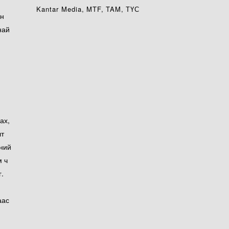
Kantar Media
MTF
TAM
ТҮС
йн
най
ах,
лт
эний
м ч
.
аас