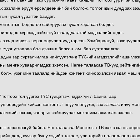
х зээлийн эрүүл өрсөлдөөнийг бий болгож, тоглогчдын дунд зах зэ
ын чухал үүрэгтэй байдаг.
контентын бодлогоо сайжруулах чухал хэрэгсэл болдог.
орилгодоо хүрэхэд зайлшгүй шаардлагатай мэдээллийг өгдөг.
 зээлд мэдээж эерэг өөрчлөлтүүд гарсан. Замбараагүй, зохицуулал
л гэдэг утгаараа бол дэвшил болсон юм. Зар сурталчилгаа
даадын зар сурталчилгаа нийлүүлэгчид ТҮС-ийн мэдээллийг ашиглаж
аны мөнгө хуваарилагдаж эхэлсэн. Нөгөө талаасаа ТВ-үүд рейтинги
г болж, үзэгчийн таалалд нийцсэн контент хийж эхэлсэн явдал маш 
 тогтоох гол үүргээ ТҮС гүйцэтгэж чадахгүй л байна. Зар
д өөрсдийн хийсэн контентыг илүү үнэлүүлж, зах зээлээс илүү мөн
элэмжийг өсгөж, чанарыг сайжруулах механизм ажиллаж эхэлнэ.
огт хэрэгжээгүй байна. Нэг талаасаа Монголын ТВ зах зээл нь өөрө
өрийн далд хүчээр буюу эздийн татаас, улс төрийн нөлөөллөөр одоо