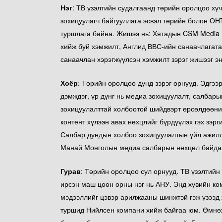
Нэг
: ТВ үзэлтийн судалгаанд төрийн оролцоо хү
зохицуулагч байгууллага эсвэл төрийн болон ОН
туршлага байна. Жишээ нь: Хятадын CSM Media
хийж буй хэмжилт, Англид ВВС-ийн санаачлагат
санаачлан хэрэгжүүлсэн хэмжилт зэрэг жишээг э
Хоёр
: Төрийн оролцоо дунд зэрэг орнууд. Эдгээ
дэмждэг, үр дүнг нь медиа зохицуулалт, салбар
зохицуулалттай холбоотой шийдвэрт өрсөлдөөний
контент хүлээн авах нөхцлийг бүрдүүлэх гэх зэрг
Салбар дундын холбоо зохицуулалтын үйл ажилл
Манай Монголын медиа салбарын нөхцөл байдалд
Гурав
: Төрийн оролцоо сул орнууд. ТВ үзэлтийн
ирсэн маш цөөн орны нэг нь АНУ. Энд хувийн ко
мэдээллийг цэвэр арилжааны шинжтэй гэж үзээд 
туршид Нийлсен компани хийж байгаа юм. Өмнөх 