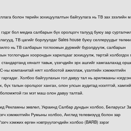
ллага болон төрийн зохицуулалтын байгуулага нь ТВ зах зээлийн 
) гэдэг бол медиа салбарын бүх оролцогч талууд буюу зар сурталчи
тлагууд, ТВ цагийг борлуулдаг Sales house буюу селлеруудыг төлөө
орилго нь ТВ салбарын тоглоомын дүрмийг бүрэлдүүлж, салбарын
ын тоглогчдын хоорондын харилцааг зохицуулж, төртэй холбогдох 
 стандартанд хяналт тавьж, үзэгчдийн эрх ашгийг хамгаалахад орш
ҮС-ны компанитай нягт холбоотой ажиллаж, үзэлтийн хэмжилтийн
 гаргадаг. Холбоо байгуулахын гол давуу тал нь арилжааны нэгдсэн
х, бүх талын оролцоог хангах, олон улсын аудитад нээлттэй, хамги
 боломжтой гэх мэт маш олон давуу талтай.
ид Рекламны зөвлөл, Украинд Салбар дундын холбоо, Беларусьт З
эгч хэмжилтийн Румыны холбоо, Англид телевизүүд болон зар
Үзэгч хэмжих өргөн нэвтрүүлэгчдийн холбоо (BARB) зэрэг