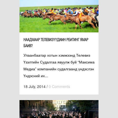
НААДМААР ТЕЛЕВИЗҮҮДИЙН РЕЙТИНГ ЯМАР
БАЙВ?
Улаанбаатар хотын хэмжээнд Телевиз
Үзэлтийн Судалгаа явуулж буй “Максима
Медиа” компанийн судалгаанд үндэслэн
Үндэсний их...
18 July, 2014
/
0 Comments