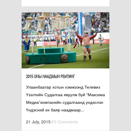
2015 ОНЫ НААДМЫН РЕЙТИНГ
Улаанбаатар хотын хэмжээнд Телевиз
Үзэлтийн Судалгаа явуулж буй “Максима
Медиа”компанийн судалгаанд үндэслэн
Үндэсний их баяр наадмаар...
21 July, 2015
/
0 Comments