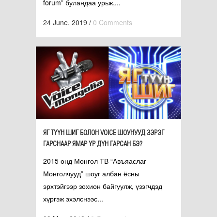
forum” буландаа урьж,...
24 June, 2019
/
0 Comments
ЯГ ТҮҮН ШИГ БОЛОН VOICE ШОУНУУД ЗЭРЭГ
ГАРСНААР ЯМАР ҮР ДҮН ГАРСАН БЭ?
2015 онд Монгол ТВ “Авъяаслаг
Монголчууд” шоуг албан ёсны
эрхтэйгээр зохион байгуулж, үзэгчдэд
хүргэж эхэлснээс...