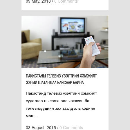
09 May, 2018
/
0 Comments
ПАКИСТАНЫ ТЕЛЕВИЗ ҮЗЭЛТИЙН ХЭМЖИЛТ
ЭХНИЙ ШАТАНДАА БАЙСААР БАЙНА
Пакистанд телевиз үзэлтийн хэмжилт
судалгаа нь саяхнаас хөгжсөн ба
телевизүүдийн зах зээлд аль хэдийн
маш...
03 August, 2015
/
0 Comments