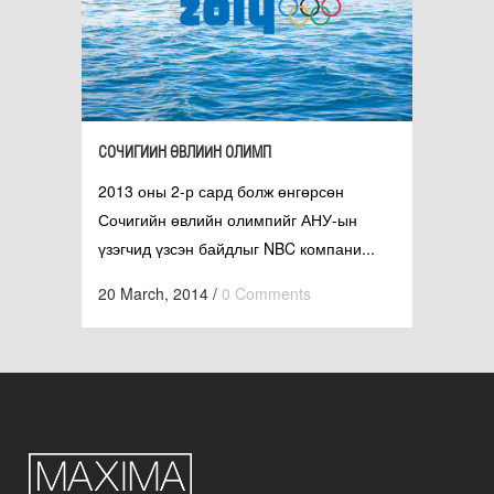
СОЧИГИЙН ӨВЛИЙН ОЛИМП
2013 оны 2-р сард болж өнгөрсөн
Сочигийн өвлийн олимпийг АНУ-ын
үзэгчид үзсэн байдлыг NBC компани...
20 March, 2014
/
0 Comments