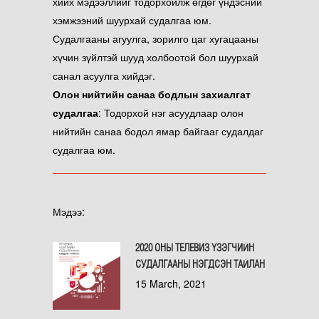
хийх мэдээллийг тодорхойлж өгдөг үндэсний
хэмжээний шуурхай судалгаа юм.
Судалгааны агуулга, зорилго цаг хугацааны
хүчин зүйлтэй шууд холбоотой бол шуурхай
санал асуулга хийдэг.
О
лон нийтийн санаа бодлын
захиалгат
судалгаа
: Тодорхой нэг асуудлаар олон
нийтийн санаа бодол ямар байгааг судалдаг
судалгаа юм.
Мэдээ:
2020 ОНЫ ТЕЛЕВИЗ ҮЗЭГЧИЙН
СУДАЛГААНЫ НЭГДСЭН ТАЙЛАН
15 March, 2021