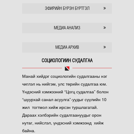
ЭФИРИЙН БҮРЭН БҮРТГЭЛ
МЕДИА АНАЛИЗ
МЕДИА АРХИВ
СОЦИОЛОГИЙН СУДАЛГАА
Манай хийдэг социологийн судалгааны нэг
чиглэл нь нийгэм, улс төрийн судалгаа юм.
Үндэсний хэмжээний “Цогц судалгаа” болон
“шуурхай санал асуулга”-уудыг сүүлийн 10
жил тогтмол хийж ирсэн туршлагатай.
Дараах хэлбэрийн судалгаануудыг орон
нутаг, нийслэл, үндэсний хэмжээнд хийж
байна.