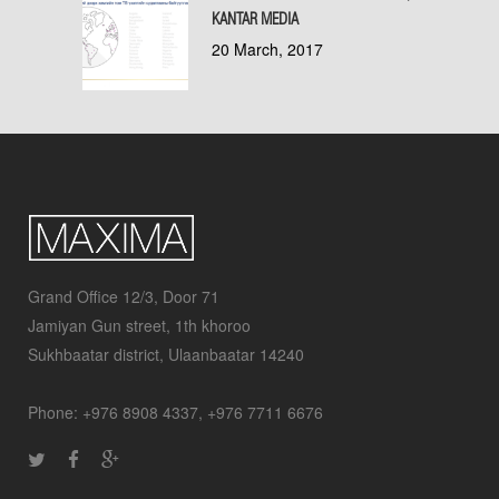
KANTAR MEDIA
20 March, 2017
Grand Office 12/3, Door 71
Jamiyan Gun street, 1th khoroo
Sukhbaatar district, Ulaanbaatar 14240
Phone: +976 8908 4337, +976 7711 6676