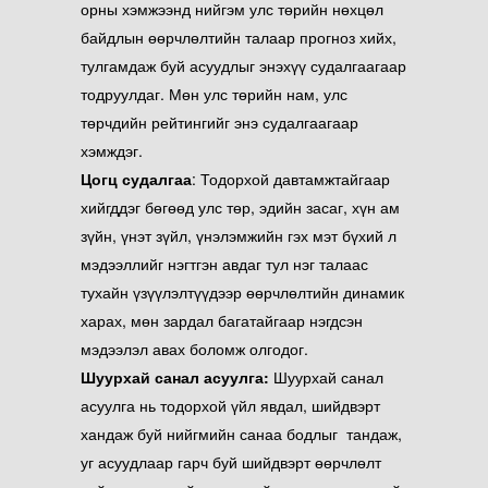
орны хэмжээнд нийгэм улс төрийн нөхцөл
байдлын өөрчлөлтийн талаар прогноз хийх,
тулгамдаж буй асуудлыг энэхүү судалгаагаар
тодруулдаг. Мөн улс төрийн нам, улс
төрчдийн рейтингийг энэ судалгаагаар
хэмждэг.
Ц
огц судалгаа
: Тодорхой давтамжтайгаар
хийгддэг бөгөөд улс төр, эдийн засаг, хүн ам
зүйн, үнэт зүйл, үнэлэмжийн гэх мэт бүхий л
мэдээллийг нэгтгэн авдаг тул нэг талаас
тухайн үзүүлэлтүүдээр өөрчлөлтийн динамик
харах, мөн зардал багатайгаар нэгдсэн
мэдээлэл авах боломж олгодог.
Ш
уурхай санал асуулга:
Шуурхай санал
асуулга нь тодорхой үйл явдал, шийдвэрт
хандаж буй нийгмийн санаа бодлыг тандаж,
уг асуудлаар гарч буй шийдвэрт өөрчлөлт