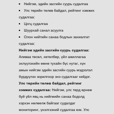
Нийгэм, эдийн засгийн суурь судалгаа
Улс төрийн төлөв байдал, рейтинг хэмжих
судалгаа:
Цогц судалгаа
Шуурхай санал асуулга
Олон нийтийн санаа бодлын захиалгат
судалгаа:
Н
ийгэм эдийн засгийн суурь судалгаа:
Аливаа төсөл, хөтөлбөр, үйл ажиллагаа
эхлүүлэхийн өмнө тухайн бүс нутаг, хүн
амын нийгэм эдийн засгийн суурь мэдээлэл
бүрдүүлэх зорилгоор энэ судалгааг хийдэг.
У
лс төрийн
төлөв байдал, рейтинг
хэмжих судалгаа
:
Нийгэм, улс төрд өрнөж
буй үйл явц нь нийгмийн санаа бодолд
хэрхэн нөлөөлж байгааг судалдаг
мониторинг, үнэлгээний судалгаа юм. Улс