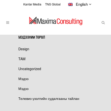
English
Kantar Media
TNS Global
МЭДЭЭНИЙ ТӨРӨЛ
ТЕЛЕВИЗ ҮЗЭЛТИЙН
СУДАЛГААНЫ ТАЙЛАН
Design
TAM
Uncategorized
Мэдээ
Мэдээ
Телевиз үзэлтийн судалгааны тайлан