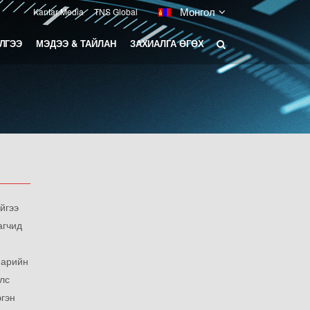
Монгол
Kantar Media
TNS Global
ЛГЭЭ
МЭДЭЭ & ТАЙЛАН
ЗАХИАЛГА ӨГӨХ
ЛАТФОРМ МОНИТОРИНГ
ДИА МАРКЕТИНГ
йгээ
агчид
нарийн
лс
эгэн