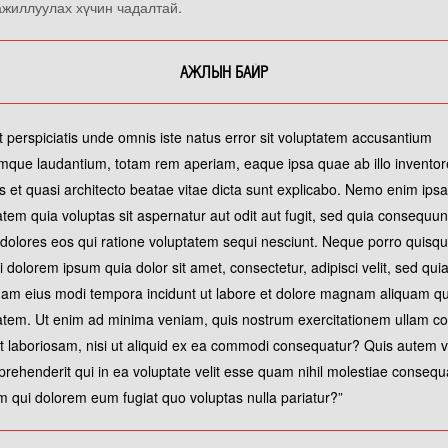
ажиллуулах хүчин чадалтай.
АЖЛЫН БАЙР
t perspiciatis unde omnis iste natus error sit voluptatem accusantium
mque laudantium, totam rem aperiam, eaque ipsa quae ab illo inventor
tis et quasi architecto beatae vitae dicta sunt explicabo. Nemo enim ips
atem quia voluptas sit aspernatur aut odit aut fugit, sed quia consequun
dolores eos qui ratione voluptatem sequi nesciunt. Neque porro quisq
i dolorem ipsum quia dolor sit amet, consectetur, adipisci velit, sed qui
m eius modi tempora incidunt ut labore et dolore magnam aliquam q
atem. Ut enim ad minima veniam, quis nostrum exercitationem ullam co
it laboriosam, nisi ut aliquid ex ea commodi consequatur? Quis autem 
eprehenderit qui in ea voluptate velit esse quam nihil molestiae consequ
lum qui dolorem eum fugiat quo voluptas nulla pariatur?”