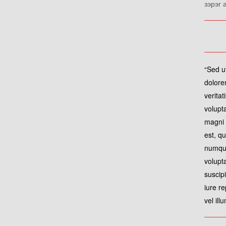
зэрэг 
“Sed u
dolore
verita
volupt
magni 
est, qu
numqua
volupt
suscip
iure r
vel il