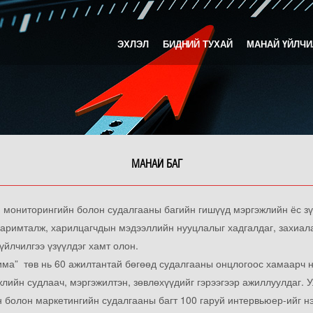
ЭХЛЭЛ
БИДНИЙ ТУХАЙ
МАНАЙ ҮЙЛЧИ
МЕДИА МОНИТОРИНГ
СОШИАЛ П
ЗАР СУРТАЛЧИЛГААНЫ МОНИТОРИНГ
СОШИАЛ МЕ
КОНТЕНТ МОНИТОРИНГИЙН ҮЙЛЧИЛГЭЭ
МАНАЙ БАГ
ТЕЛЕВИЗИЙН ЭФИРИЙН БҮРЭН БҮРТГЭЛ
МЕДИА АРХИВ
 мониторингийн болон судалгааны багийн гишүүд мэргэжлийн ёс зү
МЕДИА АНАЛИЗ
баримталж, харилцагчдын мэдээллийн нууцлалыг хадгалдаг, захиал
үйлчилгээ үзүүлдэг хамт олон.
има” төв нь 60 ажилтантай бөгөөд судалгааны онцлогоос хамаарч 
лийн судлаач, мэргэжилтэн, зөвлөхүүдийг гэрээгээр ажиллуулдаг. У
 болон маркетингийн судалгааны багт 100 гаруй интервьюер-ийг н