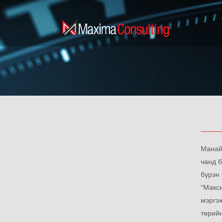
СОЦИОЛОГИЙН СУДАЛГАА
ЗАХ ЗЭЭЛИЙН СУДАЛГАА
СУДАЛГААНЫ АРГА ЗҮЙ
СУДАЛГААНЫ БАГ
Манай
чанд 
бүрэн 
“Макс
мэргэж
төрийн