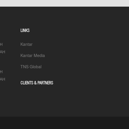
LINKS
ЙН
Kantar
ЛАН
Kantar Media
TNS Global
ЙН
ЛАН
CLIENTS & PARTNERS