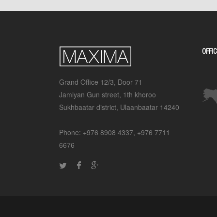
OFFIC
Grand Office 12/3, Door 71
Jamiyan Gun street, 1th khoroo
Sukhbaatar district, Ulaanbaatar 14240
Phone: +976 8908 4337, +976 7711
6676