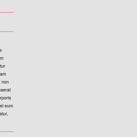
e
am
tur
uam
a non
uaerat
rporis
vel eum
atur,