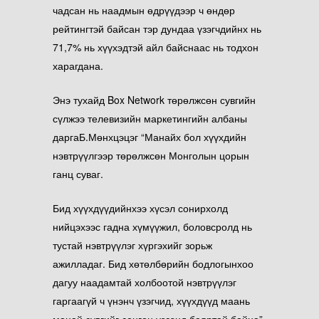
чадсан нь наадмын өдрүүдээр ч өндөр
рейтингтэй байсан тэр дундаа үзэгчдийнх нь
71,7% нь хүүхэдтэй айл байснаас нь тодхон
харагдана.
Энэ тухайд Box Network төрөлжсөн сувгийн
сүлжээ телевизийн маркетингийн албаны
дарга
Б.Мөнхцэцэг “Манайх бол хүүхдийн
нэвтрүүлгээр төрөлжсөн Монголын цорын
ганц суваг.
Бид хүүхдүүдийнхээ хүсэл сонирхолд
нийцэхээс гадна хүмүүжил, боловсролд нь
тустай нэвтрүүлэг хүргэхийг зорьж
ажилладаг. Бид хөтөлбөрийн бодлогынхоо
дагуу наадамтай холбоотой нэвтрүүлэг
гаргаагүй ч үнэнч үзэгчид, хүүхдүүд маань