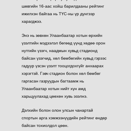
шөвгийн 16-аас хойш барилдааны рейтинг
ижилхэн байгаа нь ТҮС-ны үр дүнгээр
харагджээ.
Энэ нь зөвхөн Улаанбаатар хотын өрхийн
үзэлтийн мэдээлэл бөгөөд үүнд хөдөө орон
нутгийн үзэгч, наадмын хувьд стадионд
байсан үзэгчид, хөл бөмбөгийн хувьд гэрээс
гадуур үзсэн үзэлт тооцогдохгүйг анхаарах
хэрэгтэй. Гэвч стадион болон хөл бөмбөг
гаргасан газруудын багтаамж нь
Улаанбаатар хотын нийт хүн амд
харьцуулахад цөөхөн хувь эзэлнэ.
Дэлхийн болон олон улсын чанартай
спортын арга хэмжээнүүдийн рейтинг өндөр
байсан тохиолдол цөөн.