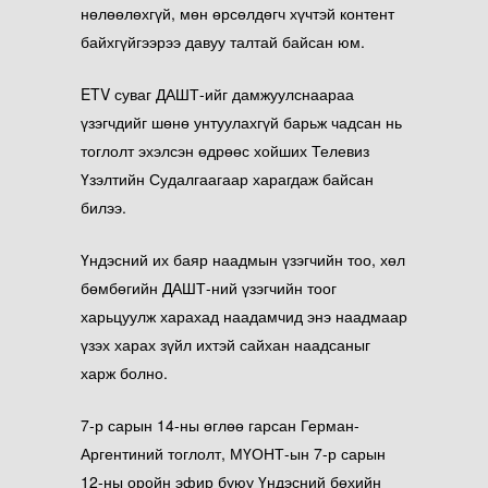
нөлөөлөхгүй, мөн өрсөлдөгч хүчтэй контент
байхгүйгээрээ давуу талтай байсан юм.
ETV суваг ДАШТ-ийг дамжуулснаараа
үзэгчдийг шөнө унтуулахгүй барьж чадсан
нь
тоглолт эхэлсэн өдрөөс хойших Телевиз
Үзэлтийн Судалгаагаар харагдаж байсан
билээ.
Үндэсний их баяр наадмын үзэгчийн тоо, хөл
бөмбөгийн ДАШТ-ний үзэгчийн тоог
харьцуулж харахад наадамчид энэ наадмаар
үзэх харах зүйл ихтэй сайхан наадсаныг
харж болно.
7-р сарын 14-ны өглөө гарсан Герман-
Аргентиний тоглолт, МҮОНТ-ын 7-р сарын
12-ны оройн эфир буюу Үндэсний бөхийн