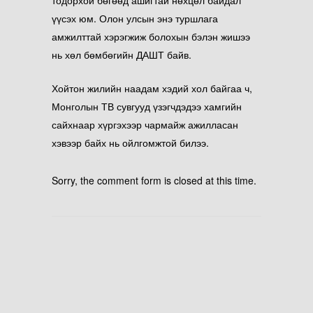
тодорхой бөгөөд ашигтай нөхцөл байдал
үүсэх юм. Олон улсын энэ туршлага
амжилттай хэрэгжиж болохын бэлэн жишээ
нь хөл бөмбөгийн ДАШТ байв.
Хойтон жилийн наадам хэдий хол байгаа ч,
Монголын ТВ сувгууд үзэгчдэдээ хамгийн
сайхнаар хүргэхээр чармайж ажилласан
хэвээр байх нь ойлгомжтой
билээ.
Sorry, the comment form is closed at this time.