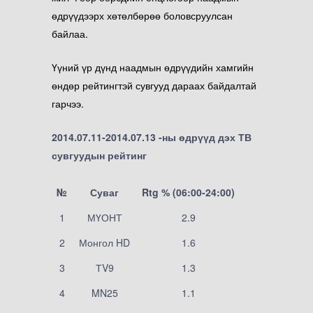
өдрүүдээрх хөтөлбөрөө боловсруулсан
байлаа.
Үүний үр дүнд наадмын өдрүүдийн хамгийн
өндөр рейтингтэй сувгууд дараах байдалтай
гарчээ.
2014.07.11-2014.07.13 -ны өдрүүд дэх ТВ
сувгуудын рейтинг
№
Суваг
Rtg % (06:00-24:00)
1
МҮОНТ
2.9
2
Монгол HD
1.6
3
ТV9
1.3
4
MN25
1.1