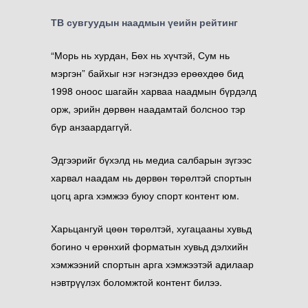
ТВ сувгуудын наадмын үеийн рейтинг
“Морь нь хурдан, Бөх нь хүчтэй, Сум нь
мэргэн” байхыг нэг нэгэндээ ерөөхдөө бид
1998 оноос шагайн харваа наадмын бүрдэлд
орж, эрийн дөрвөн наадамтай болсноо тэр
бүр анзаардаггүй.
Эдгээрийг бүхэлд нь
медиа салбарын зүгээс
харвал наадам нь дөрвөн төрөлтэй спортын
цогц арга хэмжээ буюу спорт контент юм.
Харьцангуй цөөн төрөлтэй, хугацааны хувьд
богино ч ерөнхий форматын хувьд дэлхийн
хэмжээний спортын арга хэмжээтэй адилаар
нэвтрүүлэх боломжтой контент билээ.