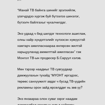
“Манай ТВ байнга шинийг эрэлхийлж,
үзэгчдэдээ хүргэж буй бүтээлээ шинэлэг,
бүтээлч байлгахыг чухалчилдаг.
Энэ удаад ч бид шилдэг технологи ашиглаж,
олны хайр хүндэтгэлийг хүлээсэн хүмүүстэй
хамтарч ажилласнаараа өнгөрсөн жилтэй
харьцуулахад амжилттай ажилласан”
гэж
Монгол ТВ-ын продюсер Б.Саруул хэлэв.
Мөн тэрээр наадмыг ТВ сувгуудаар
дамжуулахын тухайд “МҮОНТ иргэдээс,
төрөөс санхүүжилт авдаг ч бусад ТВ-үүдийн
рекламны орон зайд өрсөлддөг нь зөв үү?
Энэ янзаараа олон суваг зэрэг наадам
дамжуулбал агуулгын хувьд сайжирч