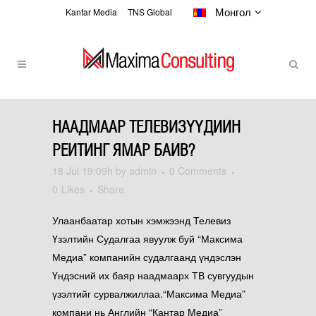
Монгол
Kantar Media
TNS Global
НААДМААР ТЕЛЕВИЗҮҮДИЙН
НААДМААР ТЕЛЕВИЗҮҮДИЙН
РЕЙТИНГ ЯМАР БАЙВ?
РЕЙТИНГ ЯМАР БАЙВ?
18 Jul
19:09h
by
admin
0 Comments
0
Likes
Share
Улаанбаатар хотын хэмжээнд Телевиз
Үзэлтийн Судалгаа явуулж буй “Максима
Медиа” компанийн судалгаанд үндэслэн
Үндэсний их баяр наадмаарх ТВ сувгуудын
үзэлтийг сурвалжиллаа.
“Максима Медиа”
компани нь Английн “Кантар Медиа”