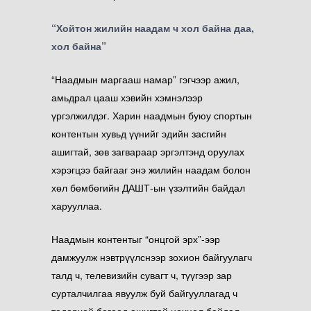
“Хойтон жилийн наадам ч хол байна даа,
хол байна”
“Наадмын маргааш намар” гэгчээр ажил,
амьдрал цааш хэвийн хэмнэлээр
үргэлжилдэг. Харин наадмын буюу спортын
контентын хувьд үүнийг эдийн засгийн
ашигтай, зөв загвараар эргэлтэнд оруулах
хэрэгцээ байгааг энэ жилийн наадам болон
хөл бөмбөгийн ДАШТ-ын үзэлтийн байдал
харууллаа.
Наадмын контентыг “онцгой эрх”-ээр
дамжуулж нэвтрүүлснээр зохион байгуулагч
талд ч, телевизийн сувагт ч, түүгээр зар
сурталчилгаа явуулж буй байгууллагад ч