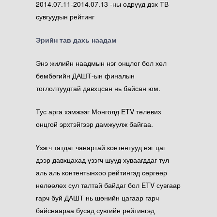
2014.07.11-2014.07.13 -ны өдрүүд дэх ТВ
сувгуудын рейтинг
Эрийн тав дахь наадам
Энэ жилийн наадмын нэг онцлог бол хөл
бөмбөгийн ДАШТ-ын финалын
тоглолтуудтай давхцсан нь байсан юм.
Тус арга хэмжээг Монголд ETV телевиз
онцгой эрхтэйгээр дамжуулж байгаа.
Үзэгч татдаг чанартай контентууд нэг цаг
дээр давхцахад үзэгч шууд хуваагддаг тул
аль аль контентынхоо рейтингэд сөргөөр
нөлөөлөх сул талтай байдаг бол ETV сувгаар
гарч буй ДАШТ нь шөнийн цагаар гарч
байснаараа бусад сувгийн рейтингэд