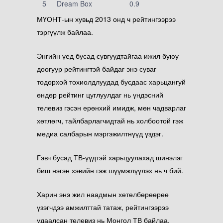
5
Dream Box
0.9
МҮОНТ-ын хувьд 2013 онд ч рейтингээрээ
тэргүүлж байлаа.
Энгийн үед бусад сувгуудтайгаа ижил буюу
доогуур рейтингтэй байдаг энэ суваг
тодорхой тохиолдлуудад бусдаас харьцангуй
өндөр рейтинг цуглуулдаг
нь
үндэсний
телевиз гэсэн ерөнхий имидж, мөн чадварлаг
хөтлөгч, тайлбарлагчидтай нь холбоотой гэж
медиа салбарын мэргэжилтнүүд үздэг.
Гэвч бусад ТВ-үүдтэй харьцуулахад шинэлэг
биш нэгэн хэвийн гэж шүүмжлүүлэх нь ч бий.
Харин энэ жил наадмын хөтөлбөрөөрөө
үзэгчдээ амжилттай татаж, рейтингээрээ
удаалсан телевиз нь Монгол ТВ байлаа.