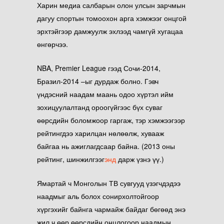
Харин медиа салбарын олон улсын зарчмын
дагуу спортын томоохон арга хэмжээг онцгой
эрхтэйгээр дамжуулж эхлээд чамгүй хугацаа
өнгөрчээ.
NBA, Premier League гээд Сочи-2014,
Бразил-2014 –ыг дурдаж болно. Гэвч
үндэсний наадам маань одоо хүртэл ийм
зохицуулалтанд ороогүйгээс бүх суваг
өөрсдийн боломжоор гаргаж, тэр хэмжээгээр
рейтингдээ харилцан нөлөөлж, хувааж
байгаа нь ажиглагдсаар байна. (2013 оны
рейтинг, шинжилгээг
энд
дарж үзнэ үү.)
Ямартай ч Монголын ТВ сувгууд үзэгчдэдээ
наадмыг аль болох сонирхолтойгоор
хүргэхийг байнга чармайж байдаг бөгөөд энэ
жил ч өөр өөрсдийн онцлогоор наадмын