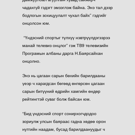
чадахгүй гэдэгт эмзэглэж байна. Энэ тал дээр
бодлогын зохицуулалт чухал байх” гэдгийг
онцолсон юм.
“Үндэсний спортыг түлхүү нэвтрүүлдэгээрээ
манай телевиз онцлог” гэж ТВ9 телевизийн
Програмын албаны дарга Н.Баярсайхан
онцолно.
Энэ нь цагаан сарын бөхийн барилдааны
үеэр ч харагдсан бөгөөд өнгөрсөн цагаан
сарын битүүний өдрийн хамгийн өндөр
рейтингтэй суваг болж байсан юм.
“Бид үндэсний спорт сонирхогчдодоо
зориулж улсын баяраас гадна хөдөө орон
нутгийн наадам, бусад барилдаануудыг ч