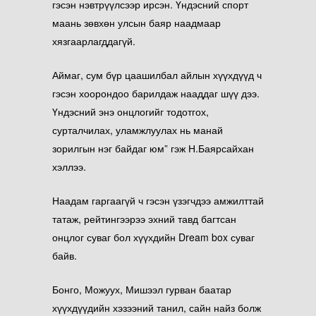
гэсэн нэвтрүүлсээр ирсэн. Үндэсний спорт
маань зөвхөн улсын баяр наадмаар
хязгаарлагддагүй.
Аймаг, сум бүр цаашилбал айлын хүүхдүүд ч
гэсэн хоорондоо барилдаж нааддаг шүү дээ.
Үндэсний энэ онцлогийг тодотгох,
сурталчилах, уламжлуулах нь манай
зорилгын нэг байдаг юм” гэж Н.Баярсайхан
хэллээ.
Наадам гаргаагүй ч гэсэн үзэгчдээ амжилттай
татаж, рейтингээрээ эхний тавд багтсан
онцлог суваг бол хүүхдийн Dream box суваг
байв.
Бонго, Можуух, Мишээл гурван баатар
хүүхдүүдийн хэзээний танил, сайн найз болж