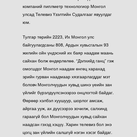
компаний пиплметр технологиор Монгол
улсад Телевиз Үзэлтийн Судалгааг явуулдаг
юм.
Тулгар төрийн 2223, Их Монгол улс
байгуулагдсаны 808, Ардын хувьсгалын 93
жилийн ойн үндэсний их баяр наадам маань
сайхан болж өндөрлөлөө. “Дэлхийд ганц” гэж
омогшдог Монгол наадам өнгөц харахад
эрийн гурван наадмаар хязгаарлагддаг мэт
боловч Монголчуудын хувьд шинэ үеийн зан
үйлийг бүрэлдүүлсэнээрээ онцлогтой байдаг.
Өөрөөр хэлбэл хуушуур, шорлог амсаж,
айргаа ууж, ах дүүсээрээ зочилж, салхинд
гараагүй бол Монголчуудын хувьд сайхан
наадсан гэхэд хэцүү. Харин телевиз бол энэ
цогц зан үйлийн салшгүй нэгэн хэсэг байдаг.