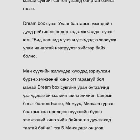
манай сувгийг сонгон үзсэнд баяртай байна”
гэлээ.
Dream box суваг Улаанбаатарын үзэгчдийн
дунд рейтингээ өндөр хадгалж чаддаг суваг
юм.
“Бид цаашид ч үнэнч үзэгчдэдээ зориулж
улам чанартай нэвтрүүлэг хийсээр байх
болно.
Мөн сүүлийн жилүүдэд хүүхдэд зориулсан
бүрэн хэмжээний кино огт гараагүй бол
манай Dream box сувгийн уран бүтээлчид
үзэгчдэдээ хичээлийн шинэ жилийн баярын
бэлэг болгож Бонго, Можуух, Мишээл гурван
баатрынхаа оролцсон хүүхдийн бүрэн
хэмжээний кино хийж байгаагаа дуулгахад
таатай байна” гэж Б.Мөнхцэцэг онцлов.