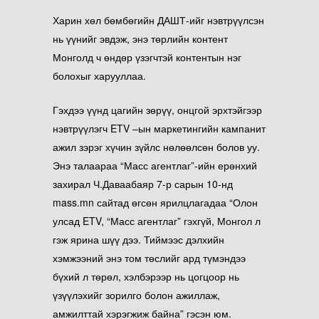
Харин хөл бөмбөгийн ДАШТ-ийг нэвтрүүлсэн
нь үүнийг эвдэж, энэ төрлийн контент
Монголд ч өндөр үзэгчтэй контентын нэг
болохыг харууллаа.
Гэхдээ үүнд цагийн зөрүү, онцгой эрхтэйгээр
нэвтрүүлэгч ETV –ын маркетингийн кампанит
ажил зэрэг хүчин зүйлс нөлөөлсөн болов уу.
Энэ талаараа “Масс агентлаг”-ийн ерөнхий
захирал Ч.Даваабаяр 7-р сарын 10-нд
mass.mn сайтад өгсөн ярилцлагадаа “Олон
улсад ETV, “Масс агентлаг” гэхгүй, Монгол л
гэж ярина шүү дээ. Тиймээс дэлхийн
хэмжээний энэ том төслийг ард түмэндээ
бүхий л төрөл, хэлбэрээр нь цогцоор нь
үзүүлэхийг зорилго болон ажиллаж,
амжилттай хэрэгжиж байна” гэсэн юм.