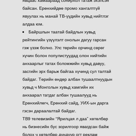
байсан. Ерөнхийдөө промо хангалтгүй
явуулах нь манай ТВ-үүдийн хувьд нийтлэг
алдаа юм.
Байршлын таатай байдлын хувьд
рейтингийн үзүүлэлт онолын дагуу гарсан
гэж үзэж болно. Улс төрийн орчинд сөрөг
хүчин болон популистуудад олон нийтийн
анхаарлыг татах боломжийн хувьд давуу,
засгийн эрх барьж байгаа хүчинд сул талтай
байдаг. Төрийн өндөр албан тушаалтнуудын
хувьд ч Монголын хувьд хамгийн их
анхаарал татдаг албан тушаалууд нь
Ерөнхийлөгч, Ерөнхий сайд, УИХ-ын дарга
гэсэн дараалалтай байдаг.
ТВ9 телевизийн “Ярилцая л даа” хөтөлбөр
нь бизнесийн бус зорилгоор явагдсан байж
болох ч хөтөлбөр дундуур огт реклам