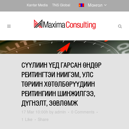
Монгол
Kantar Media
TNS Global
СҮҮЛИЙН ҮЕД ГАРСАН ӨНДӨР
РЕЙТИНГТЭЙ НИЙГЭМ, УЛС
ТӨРИЙН ХӨТӨЛБӨРҮҮДИЙН
РЕЙТИНГИЙН ШИНЖИЛГЭЭ,
ДҮГНЭЛТ, ЗӨВЛӨМЖ
17 Mar
10:00h
by
admin
0 Comments
1
Like
Share