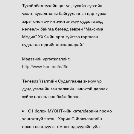
Тухайлбал тухайн цаг үе, тухайн сувгийн
үзэлт, судалгааны байгууллагын цар хүрээ
зэрэг олон хүчин зүйл энэхүү судалгаанд
нөлөөлж байгаа бөгөөд зөвхөн “Максима
Медиа” ХХК-ийн арга зүйгээр гаргасан
судалгаа гэдгийг анхаараарай.”
Мэдээний үргэлжлэлийг:
http://www.ikon.mn/n/f6o
Телевиз Үзэлтийн Судалгааны энэхүү үр
дүнд үзэгчийн зан төлвийн шинжтэй дараах
зүйлс нөлөөлсөн байж болно.
С1 болон МҮОНТ-ийн хөтөлбөрийн промо
хангалтгүй явсан. Харин С.Жавхлангийн
орсон нэвтрүүлэг өмнөх өдрүүдийн үйл
явцаас хамаараад сонирхол татаж эхэлсэн