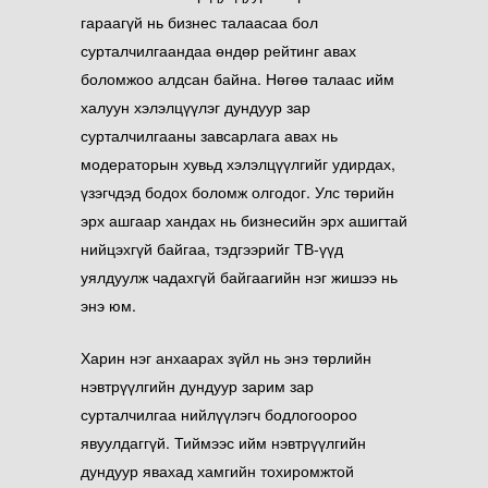
гараагүй нь бизнес талаасаа бол
сурталчилгаандаа өндөр рейтинг авах
боломжоо алдсан байна. Нөгөө талаас ийм
халуун хэлэлцүүлэг дундуур зар
сурталчилгааны завсарлага авах нь
модераторын хувьд хэлэлцүүлгийг удирдах,
үзэгчдэд бодох боломж олгодог. Улс төрийн
эрх ашгаар хандах нь бизнесийн эрх ашигтай
нийцэхгүй байгаа, тэдгээрийг ТВ-үүд
уялдуулж чадахгүй байгаагийн нэг жишээ нь
энэ юм.
Харин нэг анхаарах зүйл нь энэ төрлийн
нэвтрүүлгийн дундуур зарим зар
сурталчилгаа нийлүүлэгч бодлогоороо
явуулдаггүй. Тиймээс ийм нэвтрүүлгийн
дундуур явахад хамгийн тохиромжтой