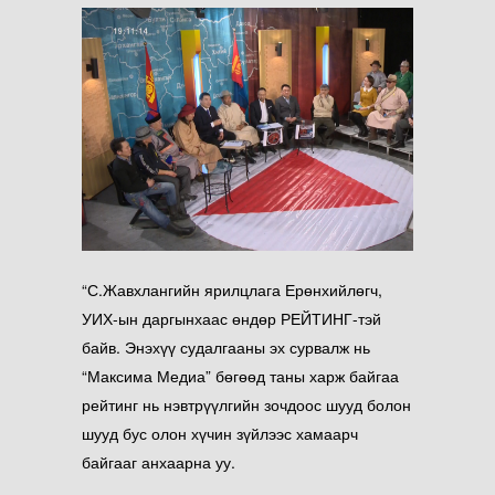
“С.Жавхлангийн ярилцлага Ерөнхийлөгч,
УИХ-ын даргынхаас өндөр РЕЙТИНГ-тэй
байв. Энэхүү судалгааны эх сурвалж нь
“Максима Медиа” бөгөөд таны харж байгаа
рейтинг нь нэвтрүүлгийн зочдоос шууд болон
шууд бус олон хүчин зүйлээс хамаарч
байгааг анхаарна уу.