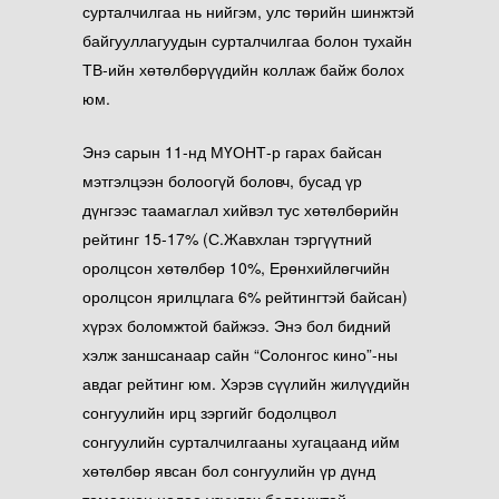
сурталчилгаа нь нийгэм, улс төрийн шинжтэй
байгууллагуудын сурталчилгаа болон тухайн
ТВ-ийн хөтөлбөрүүдийн коллаж байж болох
юм.
Энэ сарын 11-нд МҮОНТ-р гарах байсан
мэтгэлцээн болоогүй боловч, бусад үр
дүнгээс таамаглал хийвэл тус хөтөлбөрийн
рейтинг 15-17% (С.Жавхлан тэргүүтний
оролцсон хөтөлбөр 10%, Ерөнхийлөгчийн
оролцсон ярилцлага 6% рейтингтэй байсан)
хүрэх боломжтой байжээ. Энэ бол бидний
хэлж заншсанаар сайн “Солонгос кино”-ны
авдаг рейтинг юм. Хэрэв сүүлийн жилүүдийн
сонгуулийн ирц зэргийг бодолцвол
сонгуулийн сурталчилгааны хугацаанд ийм
хөтөлбөр явсан бол сонгуулийн үр дүнд
томоохон нөлөө үзүүлэх боломжтой.