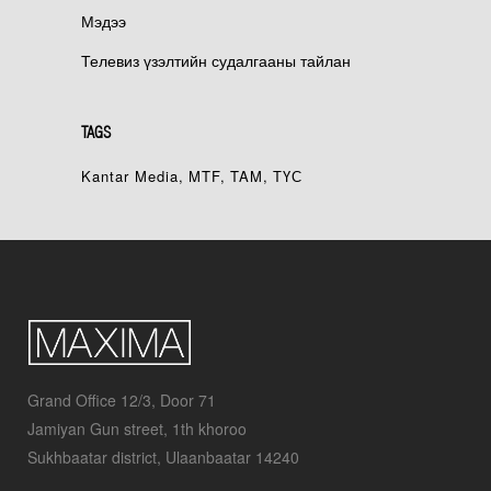
Мэдээ
Телевиз үзэлтийн судалгааны тайлан
TAGS
Kantar Media
MTF
TAM
ТҮС
Grand Office 12/3, Door 71
Jamiyan Gun street, 1th khoroo
Sukhbaatar district, Ulaanbaatar 14240